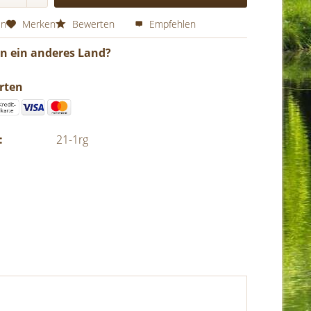
en
Merken
Bewerten
Empfehlen
in ein anderes Land?
rten
:
21-1rg