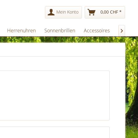
Mein Konto
0,00 CHF *
Herrenuhren
Sonnenbrillen
Accessoires
Geschen
