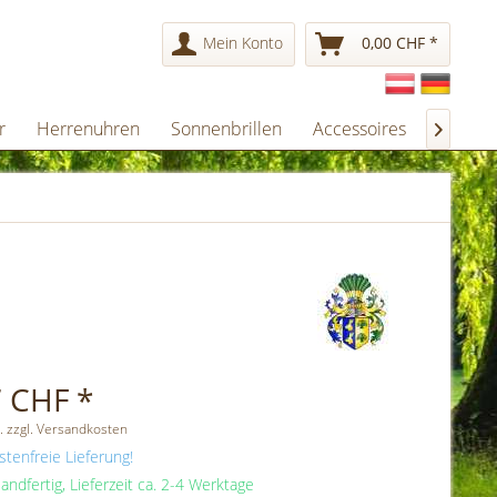
Mein Konto
0,00 CHF *
r
Herrenuhren
Sonnenbrillen
Accessoires
Gesche

 CHF *
. zzgl. Versandkosten
tenfreie Lieferung!
andfertig, Lieferzeit ca. 2-4 Werktage