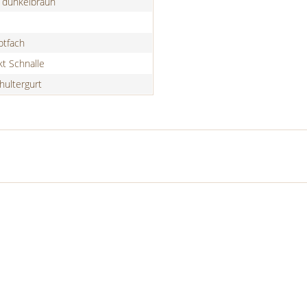
, dunkelbraun
ptfach
t Schnalle
hultergurt