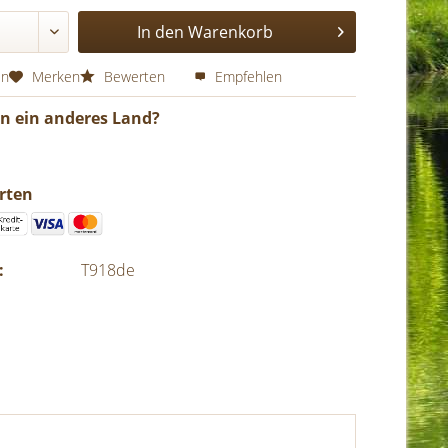
In den
Warenkorb
en
Merken
Bewerten
Empfehlen
in ein anderes Land?
rten
:
T918de