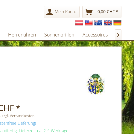
Mein Konto
0,00 CHF *
Herrenuhren
Sonnenbrillen
Accessoires
Gesche

CHF *
. zzgl. Versandkosten
tenfreie Lieferung!
andfertig, Lieferzeit ca. 2-4 Werktage