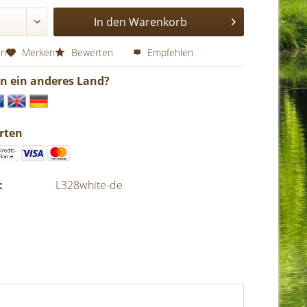
In den
Warenkorb
en
Merken
Bewerten
Empfehlen
in ein anderes Land?
rten
:
L328white-de