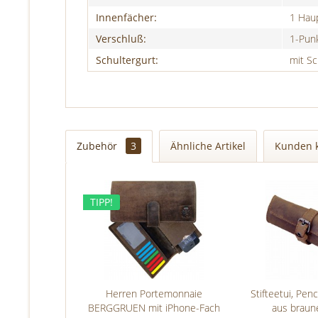
Innenfächer:
1 Hau
Verschluß:
1-Punk
Schultergurt:
mit Sc
Zubehör
3
Ähnliche Artikel
Kunden 
TIPP!
Herren Portemonnaie
Stifteetui, Pe
BERGGRUEN mit iPhone-Fach
aus braun