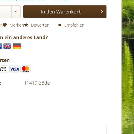
In den
Warenkorb
en
Merken
Bewerten
Empfehlen
in ein anderes Land?
rten
:
T1419-38de