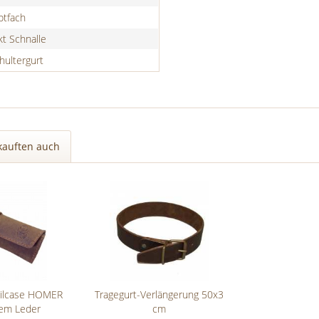
ptfach
t Schnalle
hultergurt
kauften auch
ncilcase HOMER
Tragegurt-Verlängerung 50x3
em Leder
cm