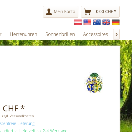
Mein Konto
0,00 CHF *
r
Herrenuhren
Sonnenbrillen
Accessoires
Gesche

 CHF *
. zzgl. Versandkosten
tenfreie Lieferung!
andfertig, Lieferzeit ca. 2-4 Werktage