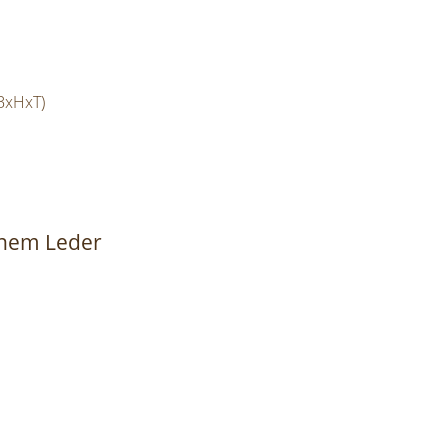
(BxHxT)
unem Leder