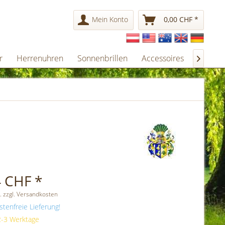
Mein Konto
0,00 CHF *
r
Herrenuhren
Sonnenbrillen
Accessoires
Gesche

 CHF *
. zzgl. Versandkosten
tenfreie Lieferung!
 2-3 Werktage