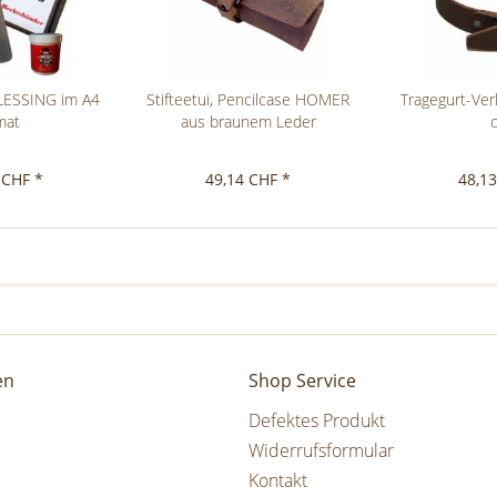
LESSING im A4
Stifteetui, Pencilcase HOMER
Tragegurt-Ve
mat
aus braunem Leder
 CHF *
49,14 CHF *
48,1
en
Shop Service
Defektes Produkt
Widerrufsformular
Kontakt