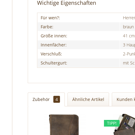
Wichtige Eigenschaften
Für wen?:
Herre
Farbe:
braun
Größe innen:
41 cm 
Innenfächer:
3 Hau
Verschluß:
2-Punk
Schultergurt:
mit Sc
Zubehör
4
Ähnliche Artikel
Kunden 
TIPP!