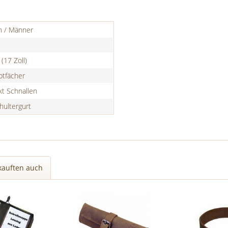
n / Männer
(17 Zoll)
ptfächer
t Schnallen
hultergurt
kauften auch