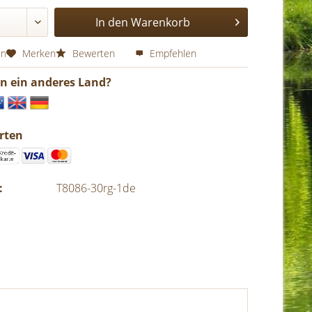
In den
Warenkorb
en
Merken
Bewerten
Empfehlen
in ein anderes Land?
rten
:
T8086-30rg-1de